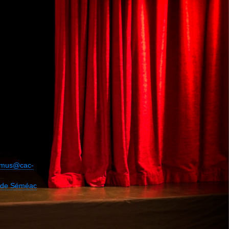
camus@cac-
le de Séméac