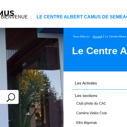
BIENVENUE
LE CENTRE ALBERT CAMUS DE SEMEA
/
Vous êtes ici :
Accueil
Le Centre Albe
Le Centre 
Les Activités
Les sections
Club photo du CAC
Caméra Vidéo Club
Eths Bigorrak