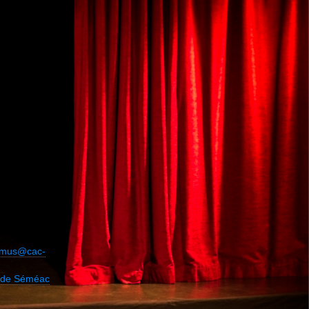
camus@cac-
le de Séméac