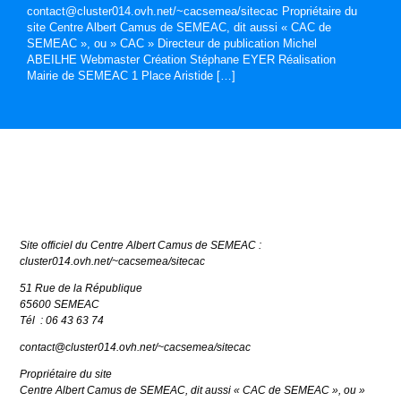
contact@cluster014.ovh.net/~cacsemea/sitecac Propriétaire du
site Centre Albert Camus de SEMEAC, dit aussi « CAC de
SEMEAC », ou » CAC » Directeur de publication Michel
ABEILHE Webmaster Création Stéphane EYER Réalisation
Mairie de SEMEAC 1 Place Aristide […]
Mentions légales
Site officiel du Centre Albert Camus de SEMEAC :
cluster014.ovh.net/~cacsemea/sitecac
51 Rue de la République
65600 SEMEAC
Tél : 06 43 63 74
contact@cluster014.ovh.net/~cacsemea/sitecac
Propriétaire du site
Centre Albert Camus de SEMEAC, dit aussi « CAC de SEMEAC », ou »