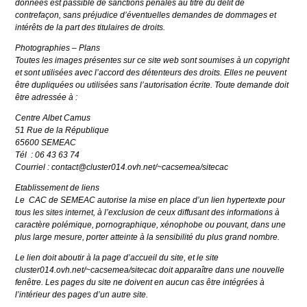
données est passible de sanctions pénales au titre du délit de
contrefaçon, sans préjudice d’éventuelles demandes de dommages et
intérêts de la part des titulaires de droits.
Photographies – Plans
Toutes les images présentes sur ce site web sont soumises à un copyright
et sont utilisées avec l’accord des détenteurs des droits. Elles ne peuvent
être dupliquées ou utilisées sans l’autorisation écrite. Toute demande doit
être adressée à :
Centre Albet Camus
51 Rue de la République
65600 SEMEAC
Tél : 06 43 63 74
Courriel : contact@cluster014.ovh.net/~cacsemea/sitecac
Etablissement de liens
Le CAC de SEMEAC autorise la mise en place d’un lien hypertexte pour
tous les sites internet, à l’exclusion de ceux diffusant des informations à
caractère polémique, pornographique, xénophobe ou pouvant, dans une
plus large mesure, porter atteinte à la sensibilité du plus grand nombre.
Le lien doit aboutir à la page d’accueil du site, et le site
cluster014.ovh.net/~cacsemea/sitecac doit apparaître dans une nouvelle
fenêtre. Les pages du site ne doivent en aucun cas être intégrées à
l’intérieur des pages d’un autre site.